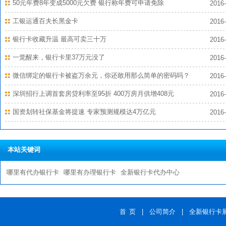
50元年费8年变成5000元欠费 银行称年费可申请免除
2016-
工银运通百夫长黑金卡
2016-
银行卡收藏升温 最高可卖三十万
2016-
一觉醒来，银行卡里37万元没了
2016-
微信绑定的银行卡被盗万余元，你还敢用那么简单的密码吗？
2016-
深圳招行上调首套房贷利率至95折 400万房月供增408元
2016-
国资划转社保基金将提速 专家预测规模达4万亿元
2016-
本站关键词
哪里有代办银行卡
哪里有办理银行卡
全新银行卡代办中心
首 页
|
公司简介
|
全新银行卡