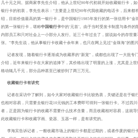
几十元之间。据商家李先生介绍，他从上世纪90年代初就开始收藏银行卡，如今
银行卡的初衷，李先生表示：“主要是上世纪90年代我收藏的电话卡，后来都
绍，目前价值最高的第一银行卡，是中国银行1985年发行的第一张信用卡“金
的第一张银行卡，堪称
中国银行卡
中的‘元首’。由于当时受发卡制度与条件
内部员工和只对社会上一小部分人发行。近三十年过去了，据说如今的存世量不
张。”李先生说，他从事银行卡收藏十余年来，也只在网上见过“金珠海”的图
记者发现，随着银行卡逐渐成为收藏界的“新宠”，成都也出现了一大批专
介绍，近年来银行卡在大家的追捧下，其价格出现了明显的上涨，尤其是上世
格动辄几千元，部分品种甚至已被炒到了两三万元。
收藏银行卡有讲究
记者在采访中了解到，如今大家对收藏银行卡比较热衷，关键还是在于银
也相对容易，只需要去银行花10元钱的工本费即可得到一张银行卡。不过四
者，正是因为银行卡的收藏不需要什么技术含量，而且收藏相对容易，这就导
此收藏银行卡和收藏字画、瓷器、玉器一样，是有讲究的。
李海宾告诉记者，一般收藏市场上的银行卡都是过期的，或者作废的银行