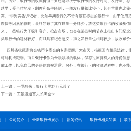
相。另外，银行卡的收藏价值主要还是取决于银行卡的发行时间、发行量、存
越早，受当时的发卡制度和条件限制，一般发行量都比较小，其存世量也比较
高。”李海宾告诉记者，比如早期发行的不带有银联标志的银行卡，由于使用
度快等因素的影响，最终导致了其存世量十分稀少，故这类银行卡的收藏价值
来，一些银行为了吸引客户、抢占市场，也会在某些时间节点上推出专门纪念
类银行卡的题材较好，而且具有纪念意义，加之发行量也相对较少，故收藏价
四川省收藏家协会钱币专委会的专家提醒广大市民，根据国内相关法律，
可能构成犯罪。而且
银行卡
作为金融领域的载体，保存过原持有人的身份信息
磁工作，以免自己的身份信息被泄露。另外，在银行卡的收藏过程中，也不能
上一篇：
一觉醒来，银行卡里37万元没了
下一篇：
工银运通百夫长黑金卡
页
|
公司简介
|
全新银行卡展示
|
新闻资讯
|
银行卡相关知识
|
联