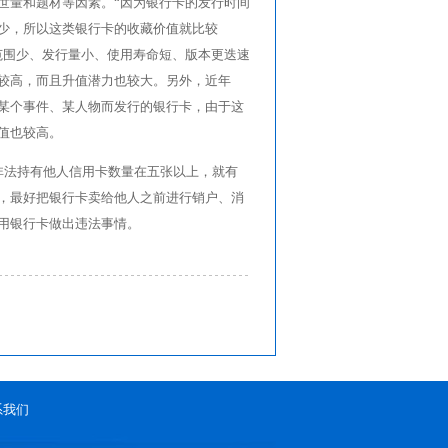
世量和题材等因素。“因为银行卡的发行时间
少，所以这类银行卡的收藏价值就比较
范围少、发行量小、使用寿命短、版本更迭速
较高，而且升值潜力也较大。另外，近年
某个事件、某人物而发行的银行卡，由于这
值也较高。
非法持有他人信用卡数量在五张以上，就有
，最好把银行卡卖给他人之前进行销户、消
用银行卡做出违法事情。
系我们