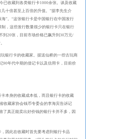
已收藏到各类银行卡1000余张。谈及收藏
有几十倍甚至上百倍的升值。”据李先生介
珠海”。“这张银行卡是中国银行在中国发行
的限制，这些发行数量很少的银行卡只在银行
到20张，目前市场价格已飙升到30万元/
片。
门玩银行卡的收藏家。据送仙桥的一些古玩商
纪90年代中期的借记卡以及信用卡，目前价
行卡本身的收藏成本低，而且银行卡的收藏
川省收藏家协会钱币专委会的李海宾告诉记
致了真正能卖出好价钱的银行卡并不多，因
卡，因此在收藏时首先要考虑到银行卡品