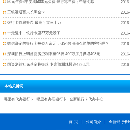
50元年费8年变成5000元欠费 银行称年费可申请免除
2016-
工银运通百夫长黑金卡
2016-
银行卡收藏升温 最高可卖三十万
2016-
一觉醒来，银行卡里37万元没了
2016-
微信绑定的银行卡被盗万余元，你还敢用那么简单的密码吗？
2016-
深圳招行上调首套房贷利率至95折 400万房月供增408元
2016-
国资划转社保基金将提速 专家预测规模达4万亿元
2016-
本站关键词
哪里有代办银行卡
哪里有办理银行卡
全新银行卡代办中心
首 页
|
公司简介
|
全新银行卡