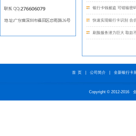
银行卡钱被盗 可错输密
联系 QQ:*********
地 址:广东省深圳市福田区景秀大厦B幢
快速实现银行卡识别 合合
2单元
刷脸服务潜力巨大 取款
首 页
|
公司简介
|
全新银行卡
Copyright © 2012-201